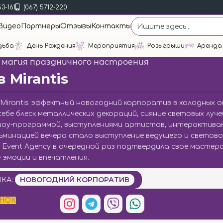
53-161
(067) 5712-220
Видео
Партнеры
Отзывы
Контакты
дьба
День Рождения
Мероприятия
Розыгрыши
Аренда
и магия праздничного настроения
 Mirantis
я Mirantis эффектный новогодний корпоратив в холодных 
ебе блеск металлических декораций, сияние световых луче
шоу-программой, выступлениями артистов, интерактивам
минацией вечера стало выступление ведущего и светово
 Event Agency в очередной раз подтвердила свое мастер
эмоции и впечатления.
КА:
НОВОГОДНИЙ КОРПОРАТИВ
ОНОК