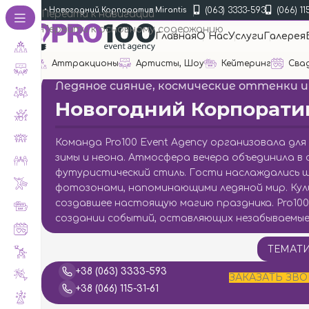
(063) 3333-593
(066) 11
в
•
Portfolio
•
Новогодний Корпоратив Mirantis
Перейти к навигации
Перейти к основному содержанию
Главная
О Нас
Услуги
Галерея
Аттракционы
Артисты, Шоу
Кейтеринг
Сва
Ледяное сияние, космические оттенки 
Новогодний Корпоратив
Команда Pro100 Event Agency организовала дл
зимы и неона. Атмосфера вечера объединила в с
футуристический стиль. Гости наслаждались 
фотозонами, напоминающими ледяной мир. Куль
создавшее настоящую магию праздника. Pro100
создании событий, оставляющих незабываемые 
ТЕМАТИ
+38 (063) 3333-593
ЗАКАЗАТЬ ЗВ
+38 (066) 115-31-61