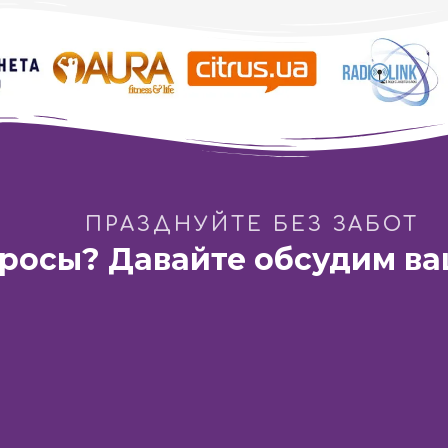
Альфа-Омега: Вокруг света за одну ночь
ПРАЗДНУЙТЕ БЕЗ ЗАБОТ
просы? Давайте обсудим ва
 «Французский бульвар»
Днепр:
ГастроБар «DOM 165
а Павлова, 44-Б
ул. Баррикадная 3
Телефон:
Vodafone
Телефон:
Киевстар
Напис
+38 (066) 115-31-61
+38 (067) 571-22-20
pro10