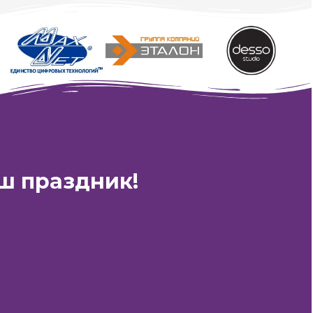
XCDS PRODUCTION
ш праздник!
4»
Время работы:
с 10:00 до 23:00
ать на E-Mail:
0event@gmail.com