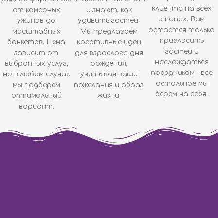
клиента на всех
от камерных
и знают, как
этапах. Вам
ужинов до
удивить гостей.
остается только
масштабных
Мы предлагаем
пригласить
банкетов. Цена
креативные идеи
гостей и
зависит от
для взрослого дня
наслаждаться
выбранных услуг,
рождения,
праздником – все
но в любом случае
учитывая ваши
остальное мы
мы подберем
пожелания и образ
берем на себя.
оптимальный
жизни.
вариант.