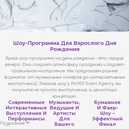
Шоу-Программа Для Взрослого Дня
День рождения Валентины
Рождения
Яркая шоу-программа на день рождения
– это сердце
вечера. Она создает атмосферу праздника и задает
правильное настроение. Мы предлагаем разные
форматы: от музыкальных номеров до интерактивных
выступлений. Заказав шоу у Pro100 Event Agency, вы
получите не просто выступления, а целостную
концепцию.
Современные
Музыканты,
Бумажное
Интерактивные
Ведущие И
И Фаер-
Выступления И
Артисты
Шоу –
Перформансы
Для
Эффектный
Подробнее
Вашего
Финал
Интерактивные