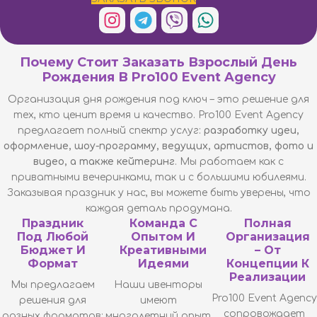
Почему Стоит Заказать Взрослый День
Рождения В Pro100 Event Agency
Организация дня рождения под ключ – это решение для
тех, кто ценит время и качество. Pro100 Event Agency
предлагает полный спектр услуг:
разработку идеи,
оформление, шоу-программу, ведущих, артистов, фото и
видео, а также кейтеринг
. Мы работаем как с
приватными вечеринками, так и с большими юбилеями.
Заказывая праздник у нас, вы можете быть уверены, что
каждая деталь продумана.
Праздник
Команда С
Полная
Под Любой
Опытом И
Организация
Бюджет И
Креативными
– От
Формат
Идеями
Концепции К
Реализации
Мы предлагаем
Наши ивенторы
Pro100 Event Agency
решения для
имеют
сопровождает
разных форматов:
многолетний опыт