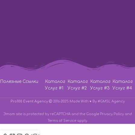
Телефон:
Lifecell
+38 (063) 333-35-93
Телефон:
Vodafone
+38 (066) 115-31-61
Телефон:
Киевстар
+38 (067) 571-22-20
Написать на E-Mail:
pro100event@gmail.com
Полезные Ссылки
Каталог
Каталог
Каталог
Каталог
Услуг #1
Услуг #2
Услуг #3
Услуг #4
Pro100 Event Agency
2016-2025 Made With ♥
By #GMSL Agency
Этот site is protected by reCAPTCHA and the Google
Privacy Policy
and
Terms of Service
apply.