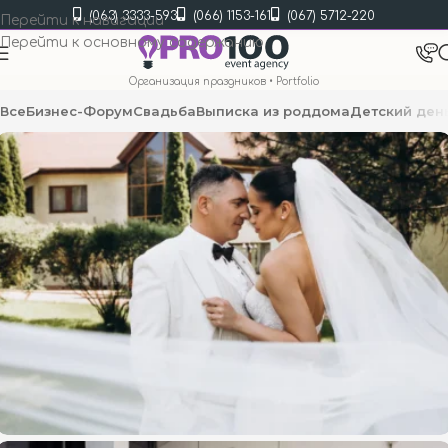
(063) 3333-593
(066) 1153-161
(067) 5712-220
Перейти к навигации
Перейти к основному содержанию
Организация праздников
•
Portfolio
Все
Бизнес-Форум
Свадьба
Выписка из роддома
Детский ден