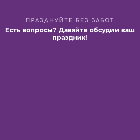
ПРАЗДНУЙТЕ БЕЗ ЗАБОТ
Есть вопросы? Давайте обсудим ваш
праздник!
Харьков:
ТРЦ «Французский бульвар»
ул. Академика Павлова, 44-Б
Днепр:
ГастроБар «DOM 1654»
ул. Баррикадная 3
Время работы:
с 10:00 до 23:00