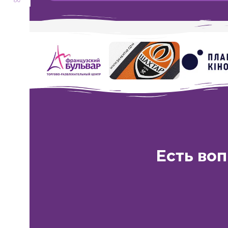
Есть во
Харьков:
ТРЦ
ул. Академик