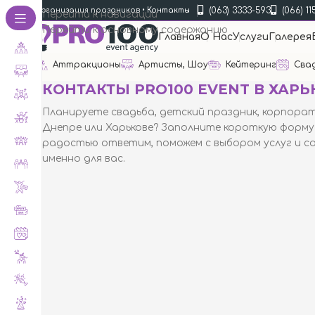
(063) 3333-593
(066) 11
Организация праздников
•
Контакты
Перейти к навигации
Перейти к основному содержанию
Главная
О Нас
Услуги
Галерея
Аттракционы
Артисты, Шоу
Кейтеринг
Сва
КОНТАКТЫ PRO100 EVENT В ХАРЬ
Планируете
свадьба
,
детский праздник
,
корпора
Днепре или Харькове? Заполните короткую форму
радостью ответим, поможем с выбором услуг и с
именно для вас.
Телефон:
Lifecell
Харьк
+38 (063) 333-35-93
ул. А
Телефон:
Vodafone
Днепр
+38 (066) 115-31-61
ул. Б
Телефон:
Киевстар
Время
+38 (067) 571-22-20
с 10:0
Написать на E-Mail:
pro100event@gmail.com