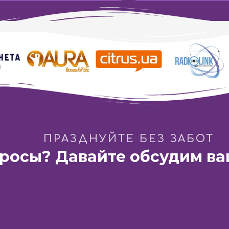
ПРАЗДНУЙТЕ БЕЗ ЗАБОТ
просы? Давайте обсудим ва
 «Французский бульвар»
Днепр:
ГастроБар «DOM 165
а Павлова, 44-Б
ул. Баррикадная 3