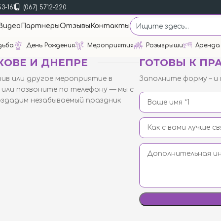
53-161
(067) 5712-220
Видео
Партнеры
Отзывы
Контакты
дьба
День Рождения
Мероприятия
Розыгрыши
Аренда
КОВЕ И ДНЕПРЕ
ГОТОВЫ К ПР
тив
или другое мероприятие в
Заполните форму – и 
 или позвоните по телефону — мы с
оздадим незабываемый праздник
ов:
ТРЦ «Французский бульвар»
кадемика Павлова, 44-Б
:
ГастроБар «DOM 1654»
аррикадная 3
 работы:
0 до 23:00