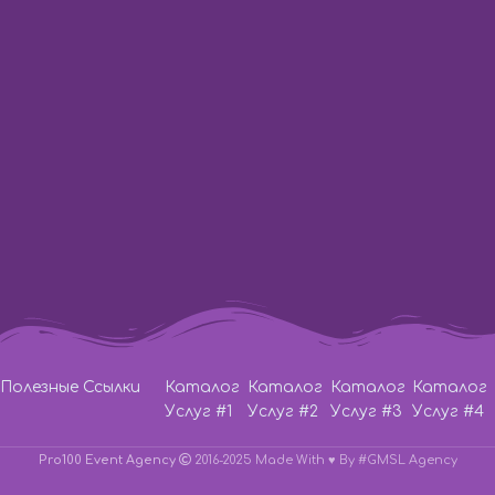
ул. Баррикадная 3
Время работы:
с 10:00 до 23:00
Телефон:
Lifecell
+38 (063) 333-35-93
Телефон:
Vodafone
+38 (066) 115-31-61
Телефон:
Киевстар
+38 (067) 571-22-20
Написать на E-Mail:
pro100event@gmail.com
Полезные Ссылки
Каталог
Каталог
Каталог
Каталог
Услуг #1
Услуг #2
Услуг #3
Услуг #4
Pro100 Event Agency
2016-2025 Made With ♥
By #GMSL Agency