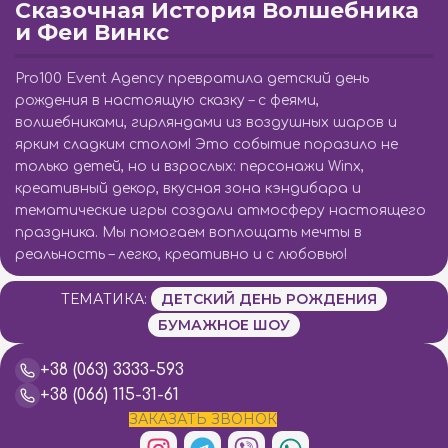
Сказочная История Волшебника
и Феи Винкс
Pro100 Event Agency превратила детский день
рождения в настоящую сказку – с феями,
волшебниками, гирляндами из воздушных шаров и
ярким сладким столом! Это событие поразило не
только детей, но и взрослых: персонажи Winx,
креативный декор, вкусная зона кэндибара и
тематические игры создали атмосферу настоящего
праздника. Мы помогаем воплощать мечты в
реальность – легко, креативно и с любовью!
ТЕМАТИКА:
ДЕТСКИЙ ДЕНЬ РОЖДЕНИЯ
БУМАЖНОЕ ШОУ
+38 (063) 3333-593
+38 (066) 115-31-61
ЗАКАЗАТЬ ЗВОНОК