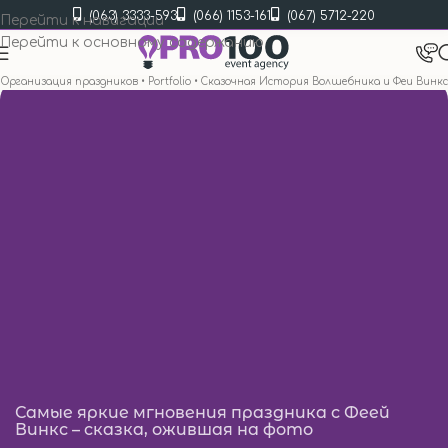
(063) 3333-593
(066) 1153-161
(067) 5712-220
Перейти к навигации
Перейти к основному содержанию
Организация праздников
•
Portfolio
•
Сказочная История Волшебника и Феи Винкс
Самые яркие мгновения праздника с Феей
Винкс – сказка, ожившая на фото