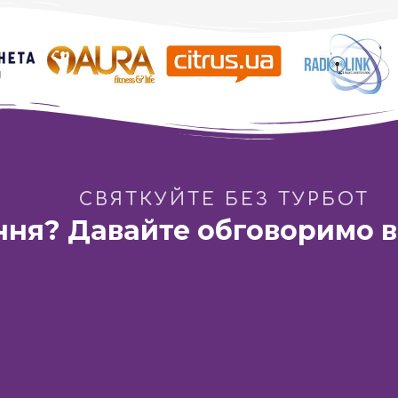
Альфа-Омега: Навколо світу за одну ніч
СВЯТКУЙТЕ БЕЗ ТУРБОТ
ння? Давайте обговоримо в
Французький бульвар»
Дніпро:
ГастроБар «DIM 1654»
ка Павлова, 44-Б
вул. Барикадна 3
Телефон:
Vodafone
Телефон:
Київстар
Написа
+38 (066) 115-31-61
+38 (067) 571-22-20
pro10