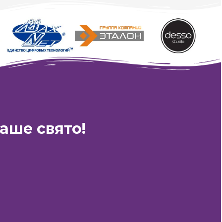
XCDS PRODUCTION
аше свято!
Час Роботи:
з 10:00 до 23:00
ти на E-Mail:
0event@gmail.com