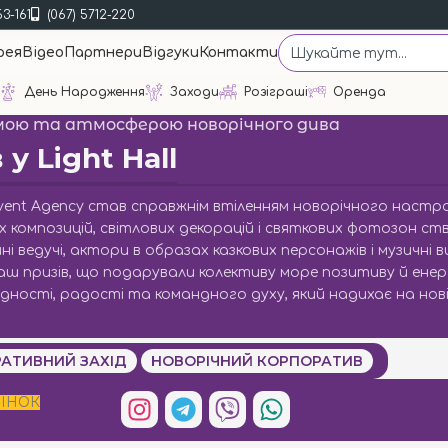
53-161
(067) 5712-220
рея
Відео
Партнери
Відгуки
Контакти
День Народження
Заходи
Розіграші
Оренда
амою та атмосферою новорічного дива
у Light Hall
 Event Agency став справжнім втіленням новорічного настр
 композицій, світлових декорацій і святкових фотозон ст
 ведучі, актори в образах казкових персонажів і музичні ви
ш призів, що подарували колективу море позитиву й енергі
дності, радості та командного духу, який надихає на нов
АТИВНИЙ ЗАХІД
НОВОРІЧНИЙ КОРПОРАТИВ
ІНОК