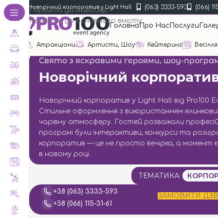
(063) 3333-593
(066) 11
•
Галерея
•
Новорічний корпоратив у Light Hall
Перейти до навігації
Перейти до основного вмісту
Головна
Про Нас
Послуги
Гале
Атракціони
Артисти, Шоу
Кейтеринг
Весілля
Свято з яскравими героями, шоу-прогр
Новорічний корпоратив 
Новорічний корпоратив у Light Hall від Pro100
Стильне оформлення з використанням ялинкових
чарівну атмосферу. Гостей розважали професійні
програмі були інтерактиви, конкурси та розігра
корпоратив — це не просто вечірка, а момент є
в новому році.
ТЕМАТИКА:
КОРПОР
+38 (063) 3333-593
ЗАМОВИТИ ДЗВ
+38 (066) 115-31-61