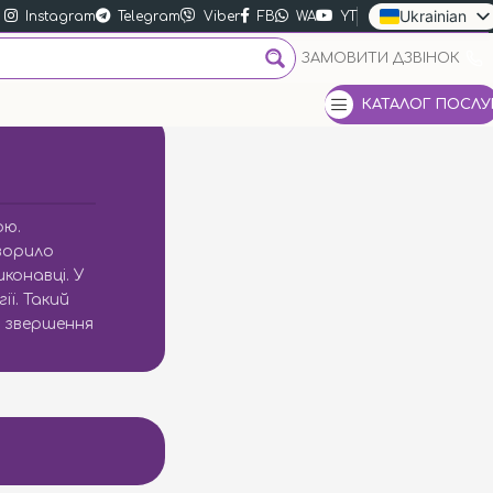
Ukrainian
Instagram
Telegram
Viber
FB
WA
YT
Russian
ЗАМОВИТИ ДЗВІНОК
English
КАТАЛОГ ПОСЛУ
ою.
ворило
конавці. У
ї. Такий
і звершення