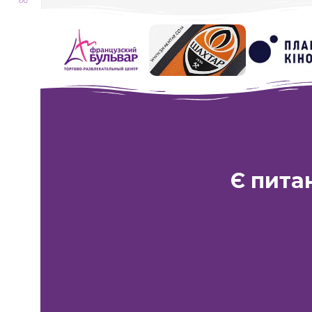
Гра в Кальмара
Є пита
Харків:
ТРЦ «
вул. Академі
Телефон:
Lifecell
+38 (063) 333-35-93