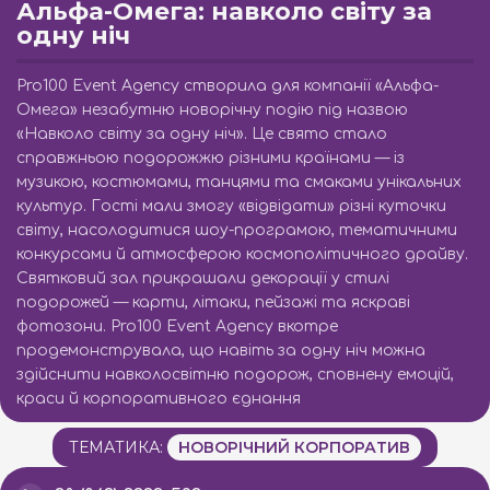
Альфа-Омега: навколо світу за
одну ніч
Pro100 Event Agency створила для компанії «Альфа-
Омега» незабутню новорічну подію під назвою
«Навколо світу за одну ніч». Це свято стало
справжньою подорожжю різними країнами — із
музикою, костюмами, танцями та смаками унікальних
культур. Гості мали змогу «відвідати» різні куточки
світу, насолодитися шоу-програмою, тематичними
конкурсами й атмосферою космополітичного драйву.
Святковий зал прикрашали декорації у стилі
подорожей — карти, літаки, пейзажі та яскраві
фотозони. Pro100 Event Agency вкотре
продемонструвала, що навіть за одну ніч можна
здійснити навколосвітню подорож, сповнену емоцій,
краси й корпоративного єднання
ТЕМАТИКА:
НОВОРІЧНИЙ КОРПОРАТИВ