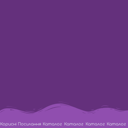
Харків:
ТРЦ «Французький бульвар»
вул. Академіка Павлова, 44-Б
Дніпро:
ГастроБар «DIM 1654»
вул. Барикадна 3
Час Роботи:
з 10:00 до 23:00
Телефон:
Lifecell
+38 (063) 333-35-93
Телефон:
Vodafone
+38 (066) 115-31-61
Телефон:
Київстар
+38 (067) 571-22-20
Написати на E-Mail:
pro100event@gmail.com
Корисні Посилання
Каталог
Каталог
Каталог
Каталог