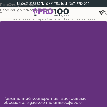
(063) 3333-593
(066) 1153-161
(067) 5712-220
Перейти до навігації
Перейти до основного вмісту
Організація Свят
•
Галерея
•
Альфа-Омега: Навколо світу за одну ніч
Тематичний корпоратив із яскравими
образами, музикою та атмосферою