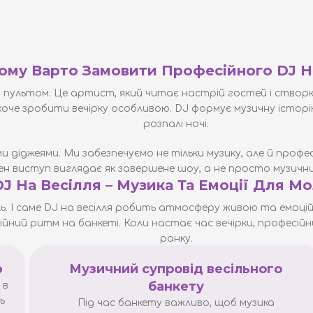
ому Варто Замовити Професійного DJ Н
а пультом. Це артист, який читає настрій гостей і створю
хоче зробити вечірку особливою. DJ формує музичну історію
розпалі ночі.
и діджеями. Ми забезпечуємо не тільки музику, але й профес
ен виступ виглядає як завершене шоу, а не просто музични
DJ На Весілля – Музика Та Емоції Для М
ль. І саме DJ на весілля робить атмосферу живою та емоцій
йний ритм на банкеті. Коли настає час вечірки, професі
ранку.
ю
Музичний супровід весільного
банкету
 в
ь
Під час банкету важливо, щоб музика