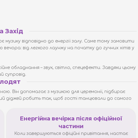
а Захід
є музику відповідно до енергії залу. Саме тому замовити
 вечора: від легкого лаунжу на початку до гучних хітів у
ійне обладнання – звук, світло, спецефекти. Завдяки цьому
й супровід.
олодят
ною. Він допомагає з музикою для церемонії, підбирає
йний діджей робить так, щоб гості танцювали до самого
Енергійна вечірка після офіційної
частини
Коли завершуються офіційні привітання, настає