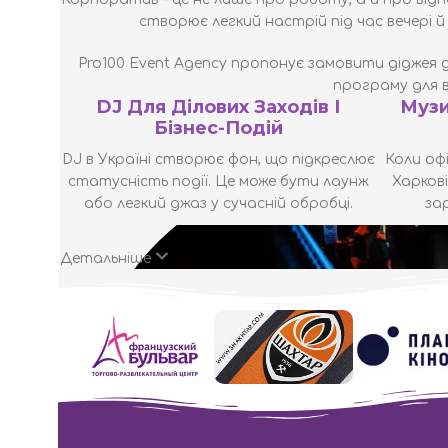
створює легкий настрій під час вечері 
Pro100 Event Agency пропонує
замовити діджея дл
програму для в
DJ Для Ділових Заходів І
Музи
Бізнес-Подій
DJ в Україні створює фон, що підкреслює
Коли оф
статусність події. Це може бути лаунж
Харкові
або легкий джаз у сучасній обробці.
за
Детальніше