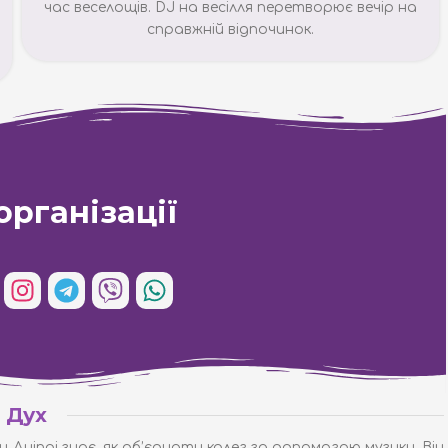
час веселощів. DJ на весілля перетворює вечір на
справжній відпочинок.
організації
 Дух
и Дніпрі
знає, як об’єднати колег за допомогою музики. Він