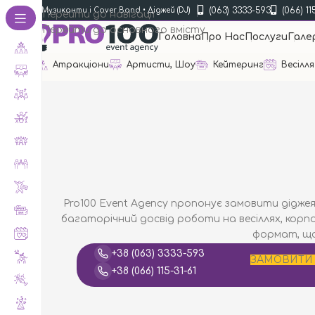
(063) 3333-593
(066) 11
зиканти
•
Музиканти і Cover Band
•
Діджей (DJ)
Перейти до навігації
Перейти до основного вмісту
Головна
Про Нас
Послуги
Гале
Атракціони
Артисти, Шоу
Кейтеринг
Весілля
Pro100 Event Agency пропонує замовити діджея
багаторічний досвід роботи на весіллях, корпо
формат, що
+38 (063) 3333-593
Замовити 
Замовити 
Замовити 
Замовити 
Замовити 
Замовити 
Замовити 
Замовити 
ЗАМОВИТИ 
+38 (066) 115-31-61