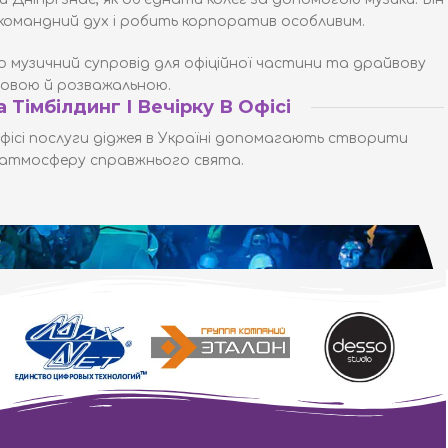
и командний дух і робить корпоратив особливим.
мо музичний супровід для офіційної частини та драйвову
іловою й розважальною.
а Тімбілдинг І Вечірку В Офісі
офісі послуги діджея в Україні допомагають створити
атмосферу справжнього свята.