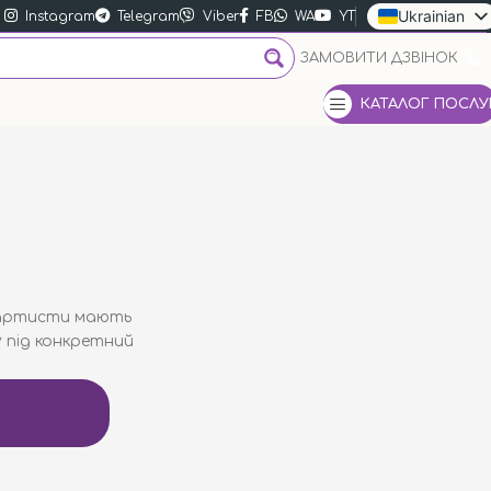
Ukrainian
Instagram
Telegram
Viber
FB
WA
YT
Russian
ЗАМОВИТИ ДЗВІНОК
English
КАТАЛОГ ПОСЛУ
ші артисти мають
у під конкретний