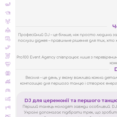
Ч
Професійний DJ – це більше, ніж просто людина з
послуги діджея – правильне рішення для тих, хто 
Pro100 Event Agency співпрацює лише з перевіреним
кож
Весілля
– це день, у якому важлива кожна дета
композицію для першого танцю і створює енергі
DJ для церемонії та першого танц
Перший танець молодят завжди особливий. DJ
Україні допомагає підібрати трек, що зробит