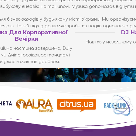
й вибухову енергію на танцполі. Музика допомагає відчут
я бізнес-заходів у будь-якому місті України
. Ми організує
ечірки. Такий підхід дозволяє зробити подію одночасно д
ка Для Корпоративної
DJ Н
Вечірки
Навіть у невеликому 
іційна частина завершена, DJ у
 чи Дніпрі розігріває танцпол і
ряджає колектив драйвом.