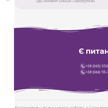
цей момент ніжним і незабутнім.
Є питан
+38 (063) 33
+38 (066) 115-
Корпоратив – це не лише про роботу, а й про від