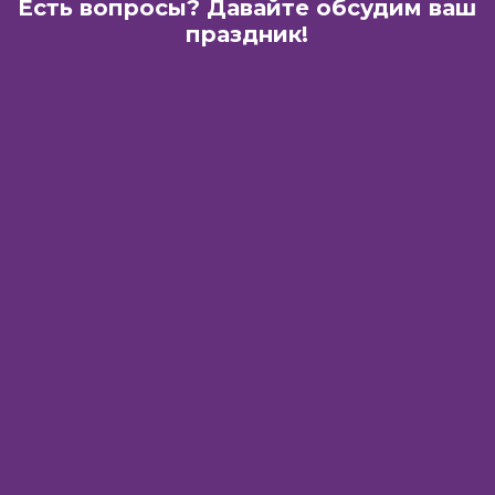
Есть вопросы? Давайте обсудим ваш
праздник!
Харьков:
ТРЦ «Французский бульвар»
ул. Академика Павлова, 44-Б
Днепр:
ГастроБар «DOM 1654»
ул. Баррикадная 3
Время работы:
с 10:00 до 23:00
Телефон:
Lifecell
+38 (063) 333-35-93
Телефон:
Vodafone
+38 (066) 115-31-61