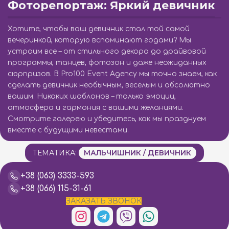
Фоторепортаж: Яркий девичник
Хотите, чтобы ваш девичник стал той самой
вечеринкой, которую вспоминают годами? Мы
устроим все – от стильного декора до драйвовой
программы, танцев, фотозон и даже неожиданных
сюрпризов. В Pro100 Event Agency мы точно знаем, как
сделать девичник необычным, веселым и абсолютно
вашим. Никаких шаблонов – только эмоции,
атмосфера и гармония с вашими желаниями.
Смотрите галерею и убедитесь, как мы празднуем
вместе с будущими невестами.
ТЕМАТИКА:
МАЛЬЧИШНИК / ДЕВИЧНИК
+38 (063) 3333-593
+38 (066) 115-31-61
ЗАКАЗАТЬ ЗВОНОК