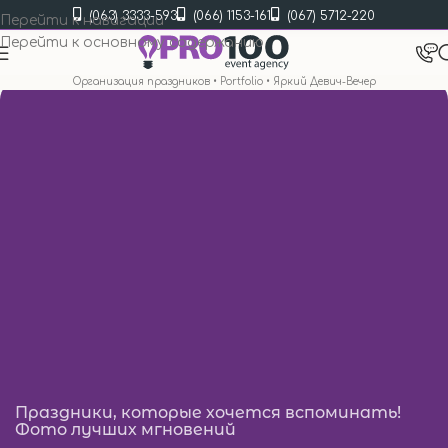
(063) 3333-593
(066) 1153-161
(067) 5712-220
Перейти к навигации
Перейти к основному содержанию
Организация праздников
•
Portfolio
•
Яркий Девич-Вечер
Праздники, которые хочется вспоминать!
Фото лучших мгновений