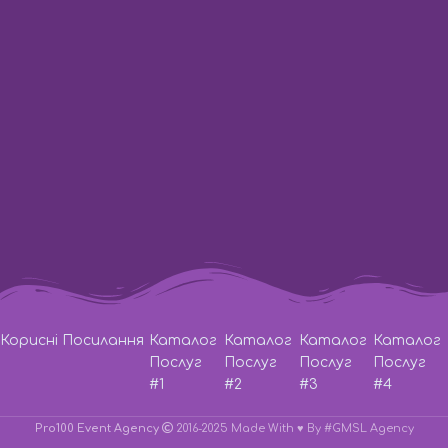
Час Роботи:
з 10:00 до 23:00
Телефон:
Lifecell
+38 (063) 333-35-93
Телефон:
Vodafone
+38 (066) 115-31-61
Телефон:
Київстар
+38 (067) 571-22-20
Написати на E-Mail:
pro100event@gmail.com
Корисні Посилання
Каталог
Каталог
Каталог
Каталог
Послуг
Послуг
Послуг
Послуг
#1
#2
#3
#4
Pro100 Event Agency
2016-2025 Made With ♥
By #GMSL Agency