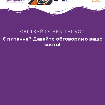
СВЯТКУЙТЕ БЕЗ ТУРБОТ
Є питання? Давайте обговоримо ваше
свято!
Харків:
ТРЦ «Французький бульвар»
вул. Академіка Павлова, 44-Б
Дніпро:
ГастроБар «DIM 1654»
вул. Барикадна 3