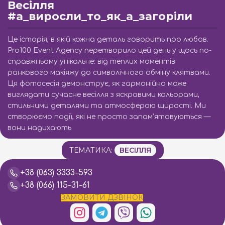
Весілля
#а_виросли_то_як_а_загоріли
Це історія, в якій кожна деталь говорить про любов.
Pro100 Event Agency перетворило цей день у щось по-
справжньому унікальне: від теплих моментів
ранкового макіяжу до символічного обміну клятвами.
Ця фотосесія демонструє, як гармонійно може
виглядати сучасне весілля з яскравими кольорами,
стильними деталями та атмосферою щирості. Ми
створюємо події, які не просто запам’ятовуються —
вони надихають
ТЕМАТИКА:
ВЕСІЛЛЯ
+38 (063) 3333-593
+38 (066) 115-31-61
ЗАМОВИТИ ДЗВІНОК