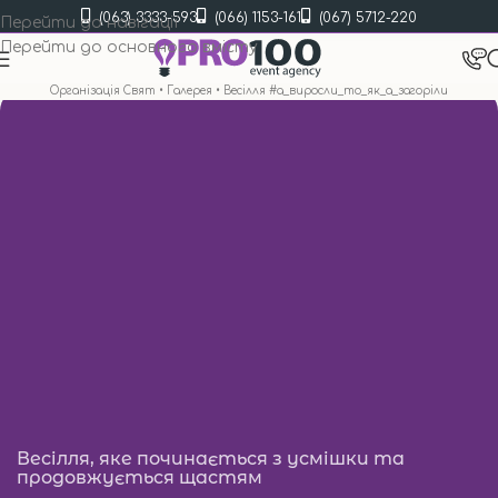
(063) 3333-593
(066) 1153-161
(067) 5712-220
Перейти до навігації
Перейти до основного вмісту
Організація Свят
•
Галерея
•
Весілля #а_виросли_то_як_а_загоріли
Весілля, яке починається з усмішки та
продовжується щастям