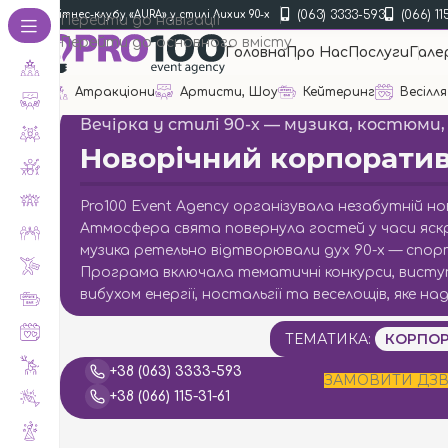
(063) 3333-593
(066) 11
ратив фітнес-клубу «AURA» у стилі Лихих 90-х
Перейти до навігації
Перейти до основного вмісту
Головна
Про Нас
Послуги
Гале
Атракціони
Артисти, Шоу
Кейтеринг
Весілля
Вечірка у стилі 90-х — музика, костюми
Новорічний корпоратив
Pro100 Event Agency організувала незабутній но
Атмосфера свята повернула гостей у часи яскра
музика ретельно відтворювали дух 90-х — спор
Програма включала тематичні конкурси, виступи
вибухом енергії, ностальгії та веселощів, яке 
ТЕМАТИКА:
КОРПОР
+38 (063) 3333-593
ЗАМОВИТИ ДЗВ
+38 (066) 115-31-61