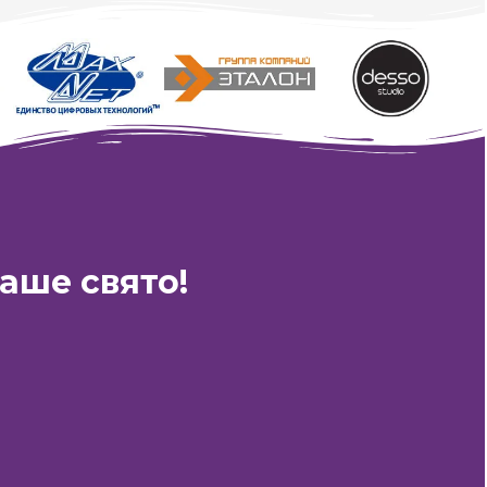
XCDS PRODUCTION
аше свято!
Час Роботи:
з 10:00 до 23:00
ти на E-Mail:
0event@gmail.com