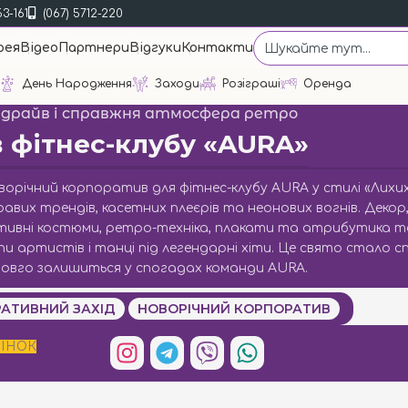
53-161
(067) 5712-220
рея
Відео
Партнери
Відгуки
Контакти
День Народження
Заходи
Розіграші
Оренда
, драйв і справжня атмосфера ретро
 фітнес-клубу «AURA»
ворічний корпоратив для фітнес-клубу AURA у стилі «Лихих
вих трендів, касетних плеєрів та неонових вогнів. Декор,
тивні костюми, ретро-техніка, плакати та атрибутика т
 артистів і танці під легендарні хіти. Це свято стало с
надовго залишиться у спогадах команди AURA.
АТИВНИЙ ЗАХІД
НОВОРІЧНИЙ КОРПОРАТИВ
ІНОК