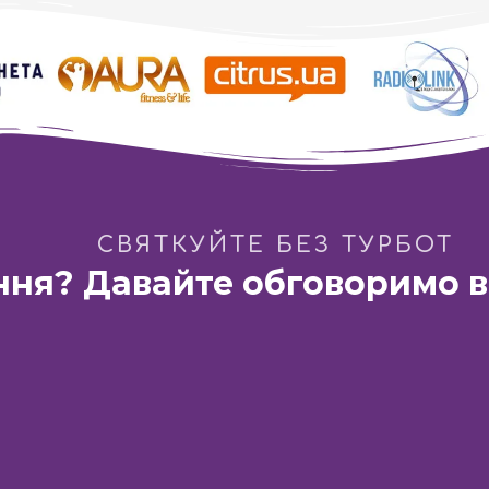
Альфа-Омега: Навколо світу за одну ніч
СВЯТКУЙТЕ БЕЗ ТУРБОТ
ння? Давайте обговоримо в
Французький бульвар»
Дніпро:
ГастроБар «DIM 1654»
ка Павлова, 44-Б
вул. Барикадна 3
Телефон:
Vodafone
Телефон:
Київстар
Написа
+38 (066) 115-31-61
+38 (067) 571-22-20
pro10