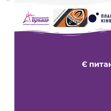
Гра в Кальмара
Є пита
Харків:
ТРЦ «
вул. Академі
Телефон:
Lifecell
+38 (063) 333-35-93