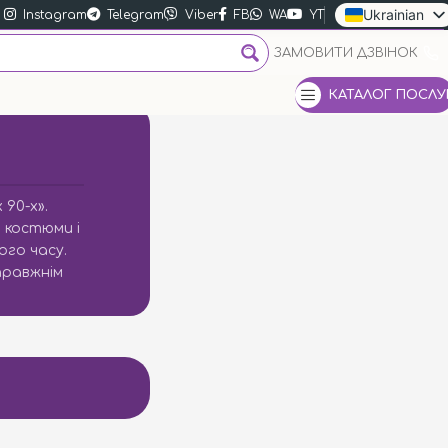
Ukrainian
Instagram
Telegram
Viber
FB
WA
YT
Russian
ЗАМОВИТИ ДЗВІНОК
English
КАТАЛОГ ПОСЛУ
 90-х».
 костюми і
ого часу.
правжнім